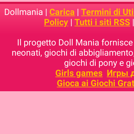
Dollmania |
Carica
|
Termini di Uti
Policy
|
Tutti i siti RSS
Il progetto Doll Mania fornisce 
neonati, giochi di abbigliamento,
giochi di pony e g
Girls games
Игры 
Gioca ai Giochi Grat