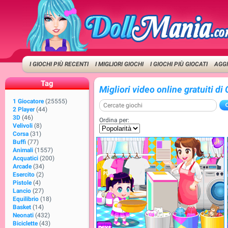
I GIOCHI PIÙ RECENTI
I MIGLIORI GIOCHI
I GIOCHI PIÙ GIOCATI
AGGI
Tag
Migliori video online gratuiti di 
1 Giocatore
(25555)
2 Player
(44)
3D
(46)
Ordina per:
Velivoli
(8)
Corsa
(31)
Buffi
(77)
Animali
(1557)
Acquatici
(200)
Arcade
(34)
Esercito
(2)
Pistole
(4)
Lancio
(27)
Equilibrio
(18)
Basket
(14)
Neonati
(432)
Biciclette
(43)