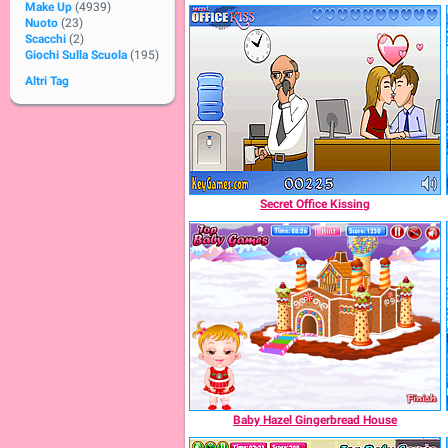
Make Up
(4939)
Nuoto
(23)
Scacchi
(2)
Giochi Sulla Scuola
(195)
Altri Tag
Secret Office Kissing
Baby Hazel Gingerbread House