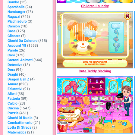
Bombe
(15)
Children Laundry
Sparabolle
(24)
Hamburger
(75)
Ragazzi
(745)
Picchiaduro
(3)
Camion
(18)
Case
(125)
Cliccare
(7)
Giochi Da Colorare
(315)
Account Y8
(1553)
Parole
(26)
Cani
(375)
Cartoni Animati
(644)
Detective
(13)
Dora
(94)
Cute Teddy Slacking
Draghi
(40)
Dragon Ball Z
(4)
Amore
(820)
Educativi
(91)
Alieni
(38)
Fattoria
(59)
Calcio
(23)
Cucina
(1547)
Puzzle
(461)
Giochi Di Ruolo
(3)
Combattimento
(21)
Lotta Di Strada
(3)
Matematica
(21)