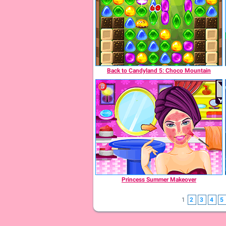
Back to Candyland 5: Choco Mountain
Princess Summer Makeover
1
2
3
4
5