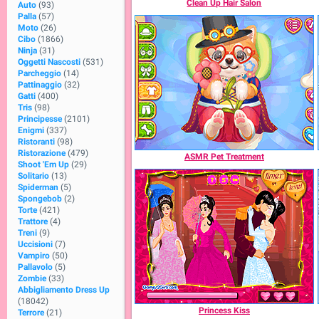
Clean Up Hair Salon
Auto
(93)
Palla
(57)
Moto
(26)
Cibo
(1866)
Ninja
(31)
Oggetti Nascosti
(531)
Parcheggio
(14)
Pattinaggio
(32)
Gatti
(400)
Tris
(98)
Principesse
(2101)
Enigmi
(337)
Ristoranti
(98)
Ristorazione
(479)
ASMR Pet Treatment
Shoot 'Em Up
(29)
Solitario
(13)
Spiderman
(5)
Spongebob
(2)
Torte
(421)
Trattore
(4)
Treni
(9)
Uccisioni
(7)
Vampiro
(50)
Pallavolo
(5)
Zombie
(33)
Abbigliamento Dress Up
(18042)
Princess Kiss
Terrore
(21)