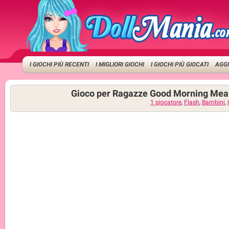
I GIOCHI PIÙ RECENTI
I MIGLIORI GIOCHI
I GIOCHI PIÙ GIOCATI
AGGI
Gioco per Ragazze Good Morning Mea
1 giocatore
,
Flash
,
Bambini
,