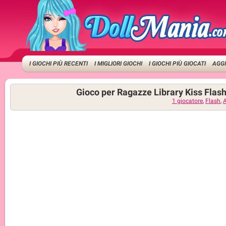
I GIOCHI PIÙ RECENTI
I MIGLIORI GIOCHI
I GIOCHI PIÙ GIOCATI
AGGI
Gioco per Ragazze Library Kiss Flas
1 giocatore
,
Flash
,