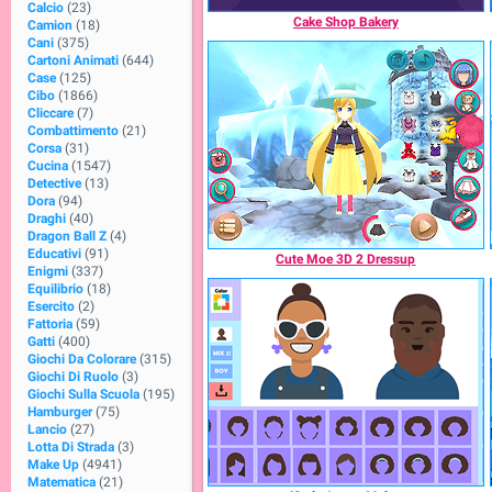
Calcio
(23)
Cake Shop Bakery
Camion
(18)
Cani
(375)
Cartoni Animati
(644)
Case
(125)
Cibo
(1866)
Cliccare
(7)
Combattimento
(21)
Corsa
(31)
Cucina
(1547)
Detective
(13)
Dora
(94)
Draghi
(40)
Dragon Ball Z
(4)
Educativi
(91)
Cute Moe 3D 2 Dressup
Enigmi
(337)
Equilibrio
(18)
Esercito
(2)
Fattoria
(59)
Gatti
(400)
Giochi Da Colorare
(315)
Giochi Di Ruolo
(3)
Giochi Sulla Scuola
(195)
Hamburger
(75)
Lancio
(27)
Lotta Di Strada
(3)
Make Up
(4941)
Matematica
(21)