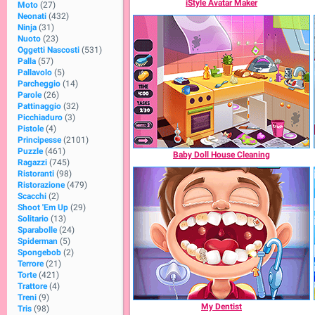
iStyle Avatar Maker
Moto
(27)
Neonati
(432)
Ninja
(31)
Nuoto
(23)
Oggetti Nascosti
(531)
Palla
(57)
Pallavolo
(5)
Parcheggio
(14)
Parole
(26)
Pattinaggio
(32)
Picchiaduro
(3)
Pistole
(4)
Principesse
(2101)
Puzzle
(461)
Baby Doll House Cleaning
Ragazzi
(745)
Ristoranti
(98)
Ristorazione
(479)
Scacchi
(2)
Shoot 'Em Up
(29)
Solitario
(13)
Sparabolle
(24)
Spiderman
(5)
Spongebob
(2)
Terrore
(21)
Torte
(421)
Trattore
(4)
Treni
(9)
My Dentist
Tris
(98)