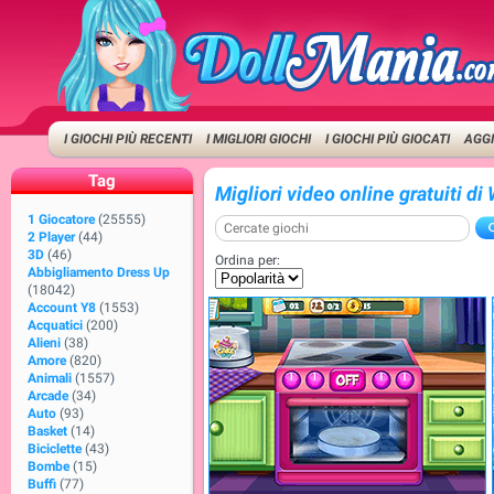
I GIOCHI PIÙ RECENTI
I MIGLIORI GIOCHI
I GIOCHI PIÙ GIOCATI
AGGI
Tag
Migliori video online gratuiti d
1 Giocatore
(25555)
2 Player
(44)
3D
(46)
Ordina per:
Abbigliamento Dress Up
(18042)
Account Y8
(1553)
Acquatici
(200)
Alieni
(38)
Amore
(820)
Animali
(1557)
Arcade
(34)
Auto
(93)
Basket
(14)
Biciclette
(43)
Bombe
(15)
Buffi
(77)