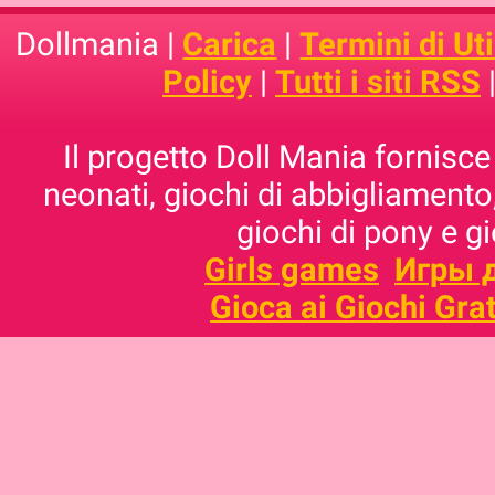
Dollmania |
Carica
|
Termini di Uti
Policy
|
Tutti i siti RSS
Il progetto Doll Mania fornisce 
neonati, giochi di abbigliamento,
giochi di pony e g
Girls games
Игры 
Gioca ai Giochi Grat