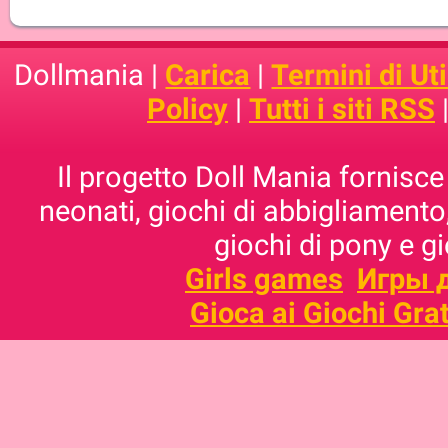
Dollmania |
Carica
|
Termini di Uti
Policy
|
Tutti i siti RSS
Il progetto Doll Mania fornisce 
neonati, giochi di abbigliamento,
giochi di pony e g
Girls games
Игры 
Gioca ai Giochi Grat