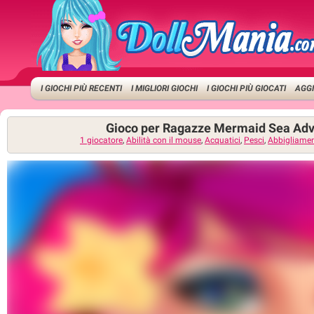
I GIOCHI PIÙ RECENTI
I MIGLIORI GIOCHI
I GIOCHI PIÙ GIOCATI
AGGI
Gioco per Ragazze Mermaid Sea Adv
1 giocatore
,
Abilità con il mouse
,
Acquatici
,
Pesci
,
Abbigliamen