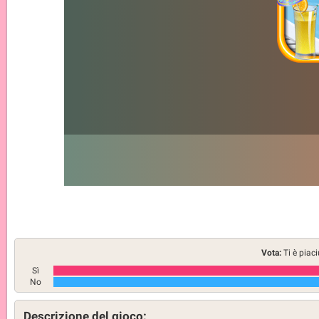
Vota:
Ti è piac
Sì
No
Descrizione del gioco: