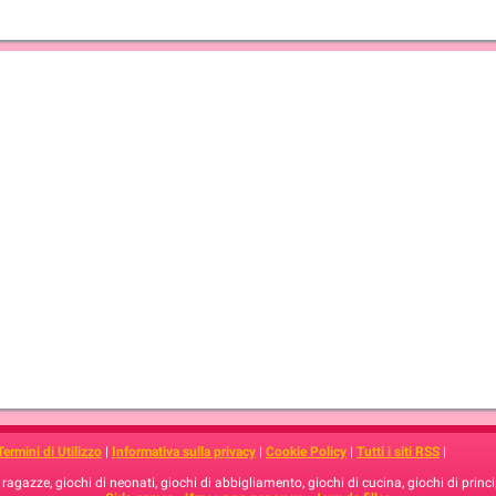
Termini di Utilizzo
|
Informativa sulla privacy
|
Cookie Policy
|
Tutti i siti RSS
|
r ragazze, giochi di neonati, giochi di abbigliamento, giochi di cucina, giochi di prin