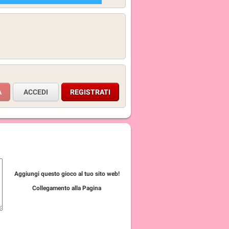
ACCEDI
REGISTRATI
Aggiungi questo gioco al tuo sito web!
Collegamento alla Pagina