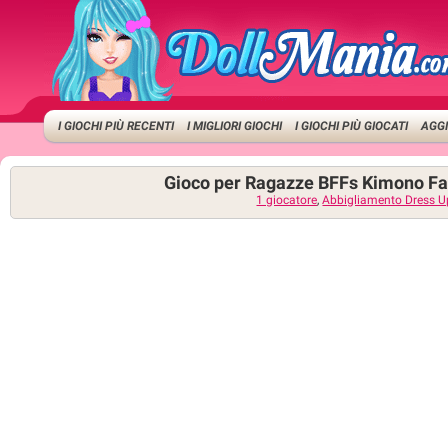
I GIOCHI PIÙ RECENTI
I MIGLIORI GIOCHI
I GIOCHI PIÙ GIOCATI
AGGI
Gioco per Ragazze BFFs Kimono Fa
1 giocatore
,
Abbigliamento Dress U