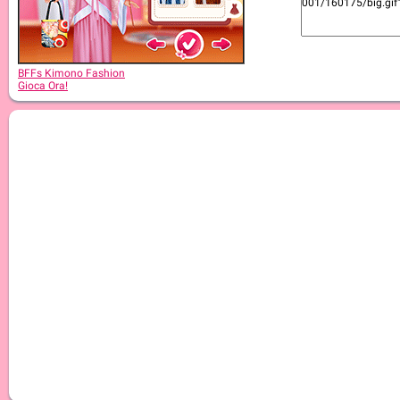
BFFs Kimono Fashion
Gioca Ora!