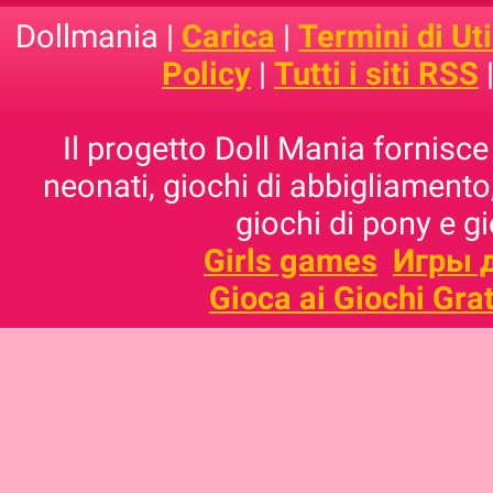
Dollmania |
Carica
|
Termini di Uti
Policy
|
Tutti i siti RSS
Il progetto Doll Mania fornisce 
neonati, giochi di abbigliamento,
giochi di pony e g
Girls games
Игры 
Gioca ai Giochi Grat