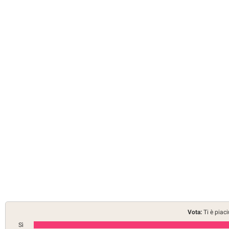
Vota:
Ti è piac
Sì