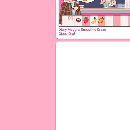
Diary Maggie: Birthday
Diary Maggie: Smoothie Craze
Gioca Ora!