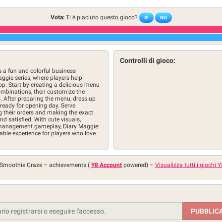
Vota:
Ti è piaciuto questo gioco?
SÌ
NO
Controlli di gioco:
 a fun and colorful business
gie series, where players help
. Start by creating a delicious menu
combinations, then customize the
s. After preparing the menu, dress up
 ready for opening day. Serve
g their orders and making the exact
 satisfied. With cute visuals,
-management gameplay, Diary Maggie:
able experience for players who love
 Smoothie Craze –
achievements (
Y8 Account
powered)
–
Visualizza tutti i giochi Y