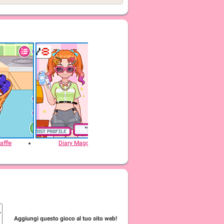
affle
Diary Maggie: DIY Phonecase
Diary Magg
Aggiungi questo gioco al tuo sito web!