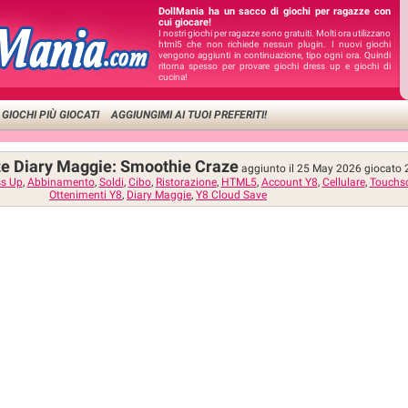
DollMania ha un sacco di giochi per ragazze con
cui giocare!
I nostri giochi per ragazze sono gratuiti. Molti ora utilizzano
html5 che non richiede nessun plugin. I nuovi giochi
vengono aggiunti in continuazione, tipo ogni ora. Quindi
ritorna spesso per provare giochi dress up e giochi di
cucina!
I GIOCHI PIÙ GIOCATI
AGGIUNGIMI AI TUOI PREFERITI!
e Diary Maggie: Smoothie Craze
aggiunto il 25 May 2026
giocato
ss Up
,
Abbinamento
,
Soldi
,
Cibo
,
Ristorazione
,
HTML5
,
Account Y8
,
Cellulare
,
Touchs
Ottenimenti Y8
,
Diary Maggie
,
Y8 Cloud Save