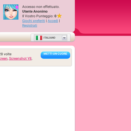
Accesso non effettuato.
Utente Anonimo
Il Vostro Punteggio:
0
Giochi preferiti
|
Accedi
|
Registrati
ITALIANO
28
volte
METTI UN CUORE
creen
,
Screenshot Y8
,