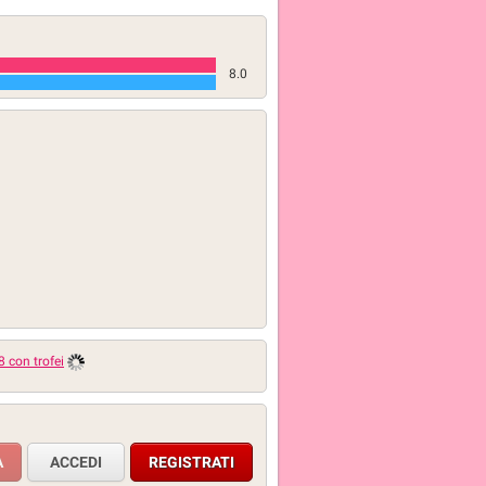
8.0
8 con trofei
ACCEDI
REGISTRATI