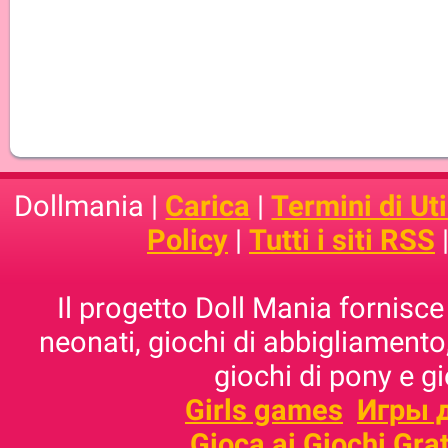
Dollmania |
Carica
|
Termini di Uti
Policy
|
Tutti i siti RSS
Il progetto Doll Mania fornisce 
neonati, giochi di abbigliamento,
giochi di pony e g
Girls games
Игры 
Gioca ai Giochi Grat