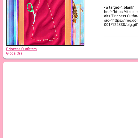
Princess Outfitters
Gioca Ora!