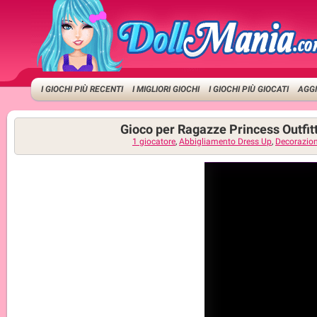
I GIOCHI PIÙ RECENTI
I MIGLIORI GIOCHI
I GIOCHI PIÙ GIOCATI
AGGI
Gioco per Ragazze Princess Outfit
1 giocatore
,
Abbigliamento Dress Up
,
Decorazio