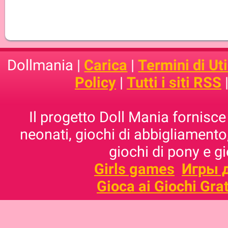
Dollmania |
Carica
|
Termini di Uti
Policy
|
Tutti i siti RSS
Il progetto Doll Mania fornisce 
neonati, giochi di abbigliamento,
giochi di pony e g
Girls games
Игры 
Gioca ai Giochi Grat