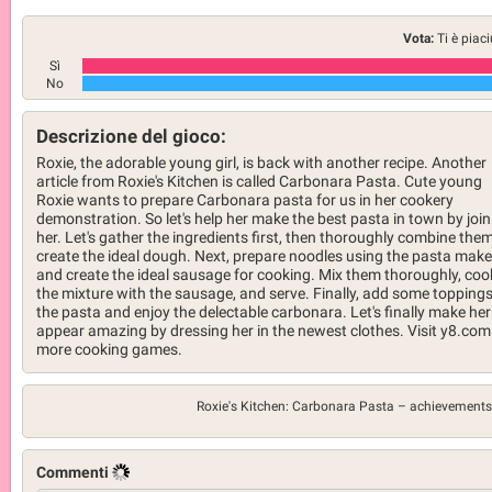
Vota:
Ti è piac
Sì
No
Descrizione del gioco:
Roxie, the adorable young girl, is back with another recipe. Another
article from Roxie's Kitchen is called Carbonara Pasta. Cute young
Roxie wants to prepare Carbonara pasta for us in her cookery
demonstration. So let's help her make the best pasta in town by join
her. Let's gather the ingredients first, then thoroughly combine them
create the ideal dough. Next, prepare noodles using the pasta make
and create the ideal sausage for cooking. Mix them thoroughly, coo
the mixture with the sausage, and serve. Finally, add some toppings
the pasta and enjoy the delectable carbonara. Let's finally make her
appear amazing by dressing her in the newest clothes. Visit y8.com
more cooking games.
Roxie's Kitchen: Carbonara Pasta –
achievements
Commenti