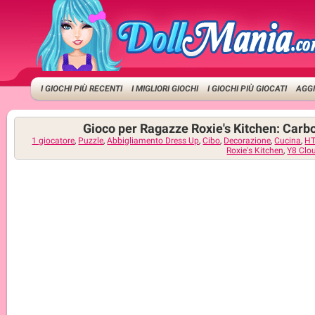
I GIOCHI PIÙ RECENTI
I MIGLIORI GIOCHI
I GIOCHI PIÙ GIOCATI
AGGI
Gioco per Ragazze Roxie's Kitchen: Carb
1 giocatore
,
Puzzle
,
Abbigliamento Dress Up
,
Cibo
,
Decorazione
,
Cucina
,
H
Roxie's Kitchen
,
Y8 Clo