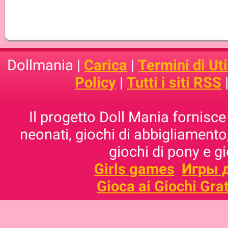
Dollmania |
Carica
|
Termini di Uti
Policy
|
Tutti i siti RSS
Il progetto Doll Mania fornisce 
neonati, giochi di abbigliamento,
giochi di pony e g
Girls games
Игры 
Gioca ai Giochi Grat