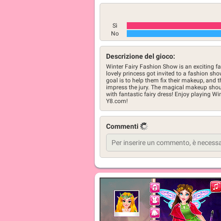
Sì
No
Descrizione del gioco:
Winter Fairy Fashion Show is an exciting fa
lovely princess got invited to a fashion show
goal is to help them fix their makeup, and t
impress the jury. The magical makeup sho
with fantastic fairy dress! Enjoy playing 
Y8.com!
Commenti