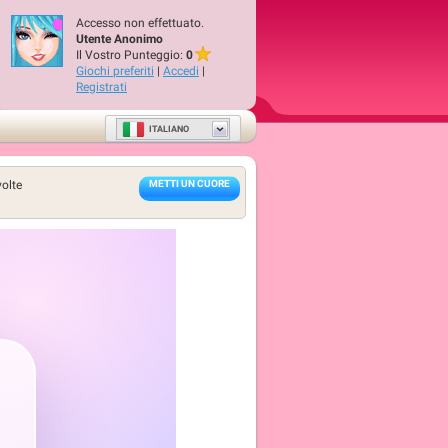
Accesso non effettuato.
Utente Anonimo
Il Vostro Punteggio:
0
Giochi preferiti
|
Accedi
|
Registrati
ITALIANO
olte
METTI UN CUORE