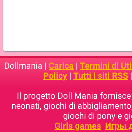
Dollmania |
Carica
|
Termini di Uti
Policy
|
Tutti i siti RSS
Il progetto Doll Mania fornisce 
neonati, giochi di abbigliamento,
giochi di pony e g
Girls games
Игры 