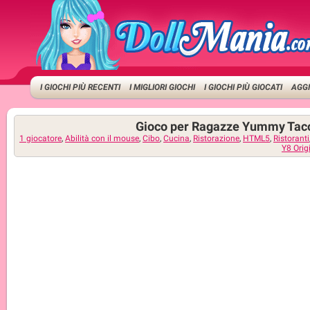
I GIOCHI PIÙ RECENTI
I MIGLIORI GIOCHI
I GIOCHI PIÙ GIOCATI
AGGI
Gioco per Ragazze Yummy Tac
1 giocatore
,
Abilità con il mouse
,
Cibo
,
Cucina
,
Ristorazione
,
HTML5
,
Ristoranti
Y8 Orig