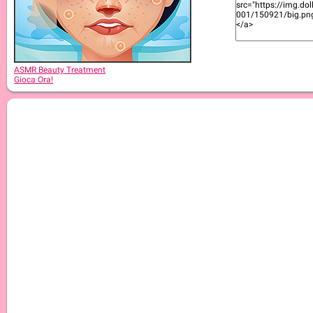
ASMR Beauty Japanese Spa
ASMR Beauty Treatment
Gioca Ora!