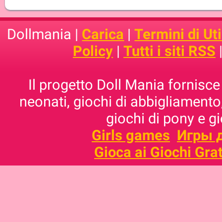
Dollmania |
Carica
|
Termini di Uti
Policy
|
Tutti i siti RSS
Il progetto Doll Mania fornisce 
neonati, giochi di abbigliamento,
giochi di pony e g
Girls games
Игры 
Gioca ai Giochi Grat