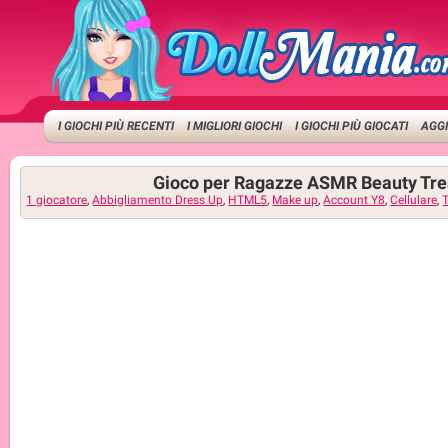
I GIOCHI PIÙ RECENTI
I MIGLIORI GIOCHI
I GIOCHI PIÙ GIOCATI
AGGI
Gioco per Ragazze ASMR Beauty Tr
1 giocatore
,
Abbigliamento Dress Up
,
HTML5
,
Make up
,
Account Y8
,
Cellulare
,