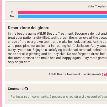
Vota:
Ti è piac
Sì
No
Descrizione del gioco:
In the beauty game ASMR Beauty Treatment, Become a dentist and
treat your patient's dirt-filled, teeth, brush them remove all the deca
shape of the overgrown teeth, and make her look perfect. As the do
who pops pimples, assist her in treating her facial issue. Apply wax 
bulky eyebrows. Enjoy this satisfying blackhead removal technique
make her skin glowing and bouncy skin. Do not forget to dress her u
the latest dresses and make her look happy again. Play more game
only on y8.com
ASMR Beauty Treatment –
achievements (
Y8
Commenti