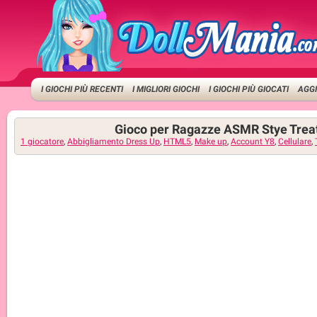
I GIOCHI PIÙ RECENTI
I MIGLIORI GIOCHI
I GIOCHI PIÙ GIOCATI
AGGI
Gioco per Ragazze ASMR Stye Tre
1 giocatore
,
Abbigliamento Dress Up
,
HTML5
,
Make up
,
Account Y8
,
Cellulare
,