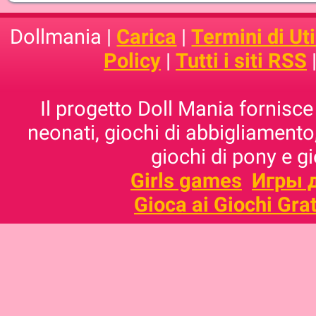
Dollmania |
Carica
|
Termini di Uti
Policy
|
Tutti i siti RSS
Il progetto Doll Mania fornisce 
neonati, giochi di abbigliamento,
giochi di pony e g
Girls games
Игры 
Gioca ai Giochi Grat