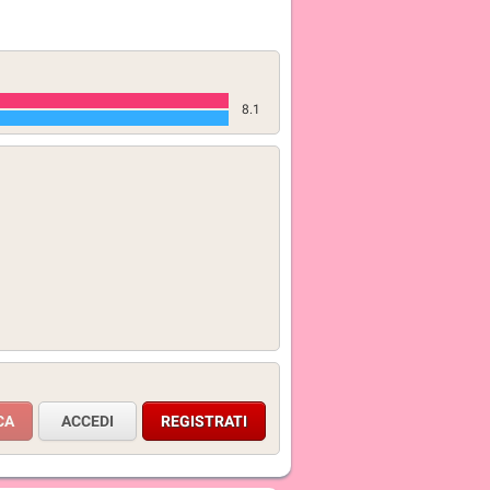
8.1
ACCEDI
REGISTRATI