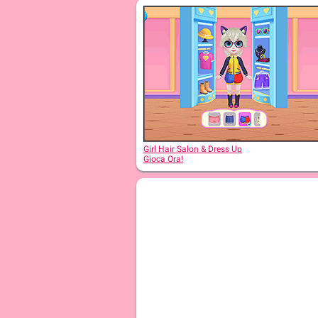
Girl Hair Salon & Dress Up
Gioca Ora!