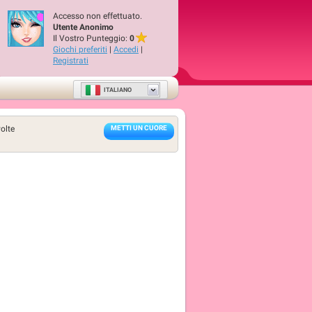
Accesso non effettuato.
Utente Anonimo
Il Vostro Punteggio:
0
Giochi preferiti
|
Accedi
|
Registrati
ITALIANO
olte
METTI UN CUORE