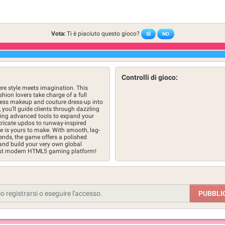
Vota:
Ti è piaciuto questo gioco?
SÌ
NO
Controlli di gioco:
re style meets imagination. This
shion lovers take charge of a full
wless makeup and couture dress-up into
you’ll guide clients through dazzling
king advanced tools to expand your
tricate updos to runway-inspired
ce is yours to make. With smooth, lag-
ends, the game offers a polished
and build your very own global
gest modern HTML5 gaming platform!