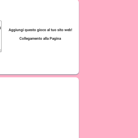
Aggiungi questo gioco al tuo sito web!
Collegamento alla Pagina