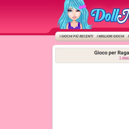
I GIOCHI PIÙ RECENTI
I MIGLIORI GIOCHI
Gioco per Raga
1 gioc